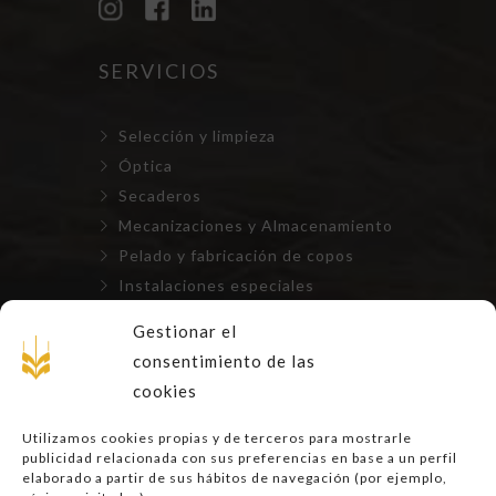
SERVICIOS
Selección y limpieza
Óptica
Secaderos
Mecanizaciones y Almacenamiento
Pelado y fabricación de copos
Instalaciones especiales
Repuestos, mantenimientos y
Gestionar el
montajes
consentimiento de las
cookies
LEGAL
Utilizamos cookies propias y de terceros para mostrarle
publicidad relacionada con sus preferencias en base a un perfil
Aviso Legal
elaborado a partir de sus hábitos de navegación (por ejemplo,