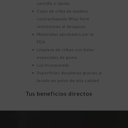
sencillo y rápido
Cajas de criba de madera
contrachapada Wisa-form
resistentes al desgaste
Materiales aprobados por la
FDA
Limpieza de cribas con bolas
especiales de goma
Luz incorporada
Superficies duraderas gracias al
lacado en polvo de alta calidad
Tus beneficios directos