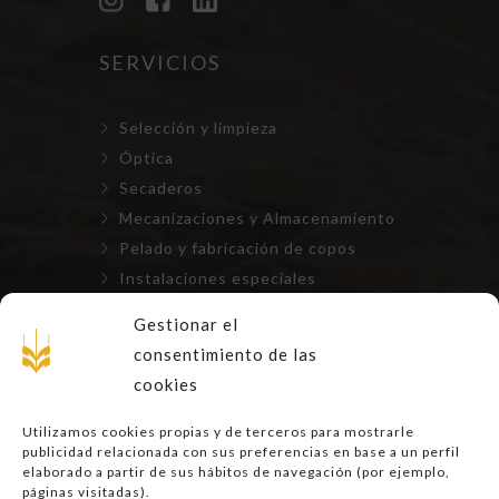
SERVICIOS
Selección y limpieza
Óptica
Secaderos
Mecanizaciones y Almacenamiento
Pelado y fabricación de copos
Instalaciones especiales
Repuestos, mantenimientos y
Gestionar el
montajes
consentimiento de las
cookies
LEGAL
Utilizamos cookies propias y de terceros para mostrarle
publicidad relacionada con sus preferencias en base a un perfil
Aviso Legal
elaborado a partir de sus hábitos de navegación (por ejemplo,
páginas visitadas).
Privacidad