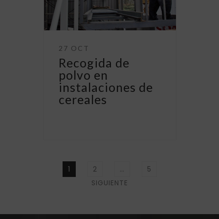
27 OCT
Recogida de
polvo en
instalaciones de
cereales
Paginación
de
PÁGINA
PÁGINA
PÁGINA
1
2
…
5
entradas
SIGUIENTE