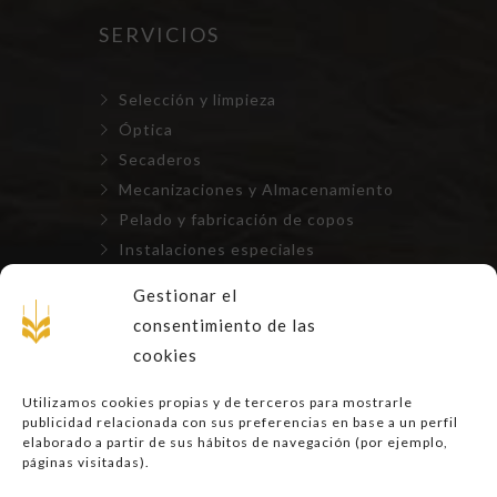
SERVICIOS
Selección y limpieza
Óptica
Secaderos
Mecanizaciones y Almacenamiento
Pelado y fabricación de copos
Instalaciones especiales
Repuestos, mantenimientos y
Gestionar el
montajes
consentimiento de las
cookies
LEGAL
Utilizamos cookies propias y de terceros para mostrarle
publicidad relacionada con sus preferencias en base a un perfil
Aviso Legal
elaborado a partir de sus hábitos de navegación (por ejemplo,
páginas visitadas).
Privacidad