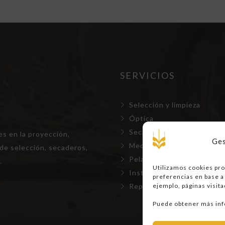
SERVICIOS
Selección y limpieza
Óptica
Secaderos
s en la proyección,
Ges
Mecanizaciones y Almacen
de selección, secaderos,
Pelado y fabricación de co
.
Utilizamos cookies pro
Instalaciones especiales
preferencias en base a 
Repuestos, mantenimiento
ejemplo, páginas visita
Puede obtener más inf