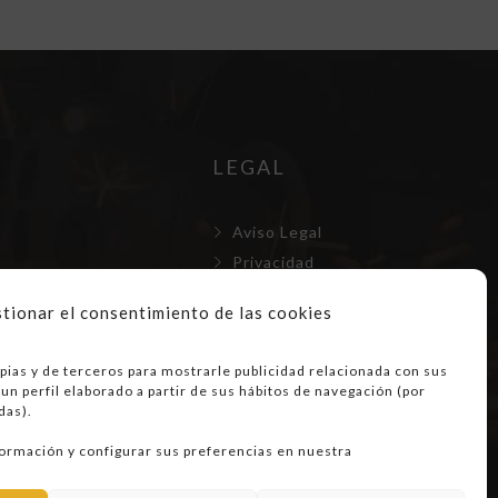
LEGAL
Aviso Legal
Privacidad
Cookies
tionar el consentimiento de las cookies
amiento
pos
pias y de terceros para mostrarle publicidad relacionada con sus
un perfil elaborado a partir de sus hábitos de navegación (por
s y montajes
das).
ormación y configurar sus preferencias en nuestra